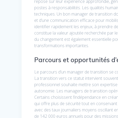
repose sur leur expérience approfondie, gé
postes à responsabilités. Les qualités huma
techniques. Un bon manager de transition doit
et d’une communication efficace pour mobilis
identifier rapidement les enjeux, à prendre d
constitue la valeur ajoutée recherchée par les
du changement est également essentielle pou
transformations importantes.
Parcours et opportunités d
Le parcours d’un manager de transition se co
La transition vers ce statut intervient souv
professionnel souhaite mettre son expertise 
autonomie. Les managers de transition opère
Certains choisissent l’indépendance en créant
qui offre plus de sécurité tout en conservant d
avec des taux journaliers moyens oscillant e
de 142 000 euros annuels pour des missions bi