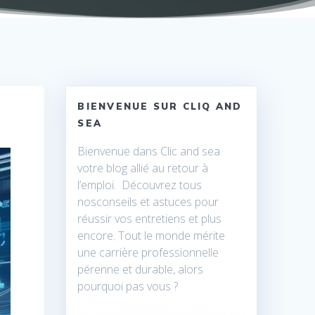
BIENVENUE SUR CLIQ AND
SEA
Bienvenue dans Clic and sea
votre blog allié au retour à
l’emploi. Découvrez tous
nosconseils et astuces pour
réussir vos entretiens et plus
encore. Tout le monde mérite
une carrière professionnelle
pérenne et durable, alors
pourquoi pas vous ?