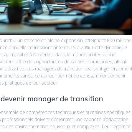
urd’hui un marché en pleine expansion, atteignant 800 millions
ance annuelle impressionnante de 15 à 20%. Cette dynamique
 au travail et à l’expertise dans le monde professionnel
cteur offre des opportunités de carrière stimulantes, alliant
on attractive. Les managers de transition réalisent généralemen
nements variés, ce qui leur permet de constamment enrichir
es pratiques de leur secteur.
devenir manager de transition
ensemble de compétences techniques et humaines spécifiques.
ces professionnels doivent démontrer une capacité d’adaptation
ans des environnements nouveaux et complexes. Leur légitimité