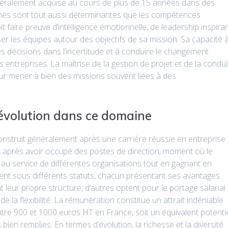
néralement acquise au cours de plus de 15 années dans des
ines sont tout aussi déterminantes que les compétences
 faire preuve d’intelligence émotionnelle, de leadership inspira
er les équipes autour des objectifs de sa mission. Sa capacité 
es décisions dans l’incertitude et à conduire le changement
 entreprises. La maîtrise de la gestion de projet et de la condui
r mener à bien des missions souvent liées à des
’évolution dans ce domaine
nstruit généralement après une carrière réussie en entreprise.
ent après avoir occupé des postes de direction, moment où le
au service de différentes organisations tout en gagnant en
nt sous différents statuts, chacun présentant ses avantages.
 leur propre structure, d’autres optent pour le portage salarial
e la flexibilité. La rémunération constitue un attrait indéniable
ntre 900 et 1000 euros HT en France, soit un équivalent potenti
en remplies. En termes d’évolution, la richesse et la diversité