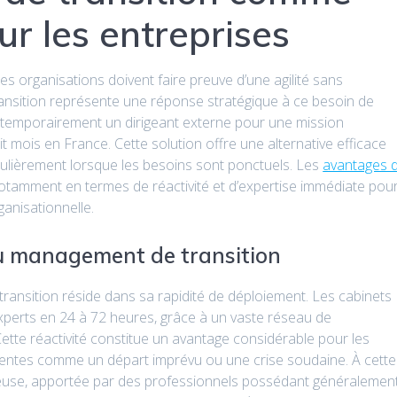
ur les entreprises
s organisations doivent faire preuve d’une agilité sans
nsition représente une réponse stratégique à ce besoin de
er temporairement un dirigeant externe pour une mission
it mois en France. Cette solution offre une alternative efficace
culièrement lorsque les besoins sont ponctuels. Les
avantages 
tamment en termes de réactivité et d’expertise immédiate pou
anisationnelle.
u management de transition
ansition réside dans sa rapidité de déploiement. Les cabinets
xperts en 24 à 72 heures, grâce à un vaste réseau de
tte réactivité constitue un avantage considérable pour les
gentes comme un départ imprévu ou une crise soudaine. À cette
cieuse, apportée par des professionnels possédant généralemen