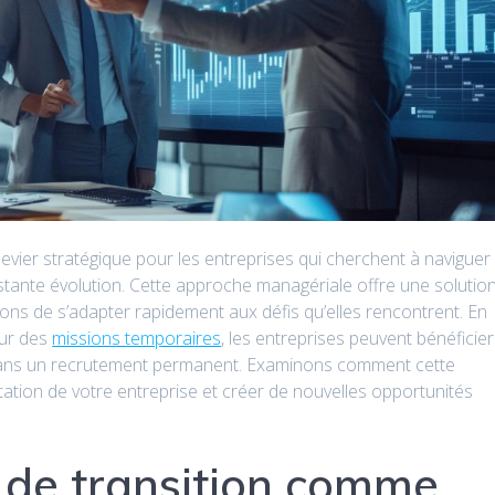
vier stratégique pour les entreprises qui cherchent à naviguer
nte évolution. Cette approche managériale offre une solutio
tions de s’adapter rapidement aux défis qu’elles rencontrent. En
our des
missions temporaires
, les entreprises peuvent bénéficier
r dans un recrutement permanent. Examinons comment cette
tation de votre entreprise et créer de nouvelles opportunités
de transition comme