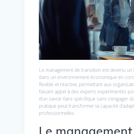
Le management de transition est devenu un le
dans un environnement économique en consta
flexible et réactive, permettant aux organisa
faisant appel à des experts expérimentés p
d’un savoir-faire spécifique sans s’engage
pratique peut transformer la capacité d’adap
professionnelles.
Le management 