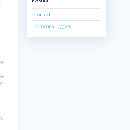
PAGES
ns
Contact
Mentions Légales
te
ce
on
ns