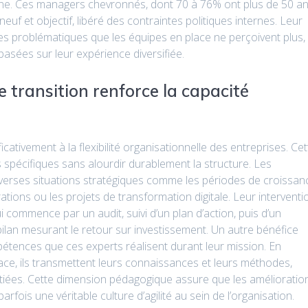
ine. Ces managers chevronnés, dont 70 à 76% ont plus de 50 a
neuf et objectif, libéré des contraintes politiques internes. Leur
es problématiques que les équipes en place ne perçoivent plus,
asées sur leur expérience diversifiée.
ransition renforce la capacité
ativement à la flexibilité organisationnelle des entreprises. Cet
pécifiques sans alourdir durablement la structure. Les
iverses situations stratégiques comme les périodes de croissan
urations ou les projets de transformation digitale. Leur interventi
commence par un audit, suivi d’un plan d’action, puis d’un
lan mesurant le retour sur investissement. Un autre bénéfice
étences que ces experts réalisent durant leur mission. En
lace, ils transmettent leurs connaissances et leurs méthodes,
nitiées. Cette dimension pédagogique assure que les amélioratio
rfois une véritable culture d’agilité au sein de l’organisation.