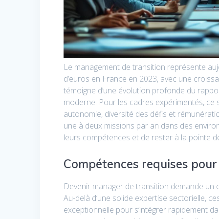
Le management de transition représente aujo
d’euros en France en 2023, avec une croiss
témoigne d’une évolution profonde du rapport
moderne. Pour les cadres expérimentés, ce se
autonomie, diversité des défis et rémunérati
une à deux missions par an dans des environ
leurs compétences et de rester à la pointe d
Compétences requises pour 
Devenir manager de transition demande un 
Au-delà d’une solide expertise sectorielle, 
exceptionnelle pour s’intégrer rapidement d